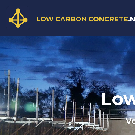
Ga
direct
LOW CARBON CONCRETE
.
naar
de
hoofdinhoud
Low
V