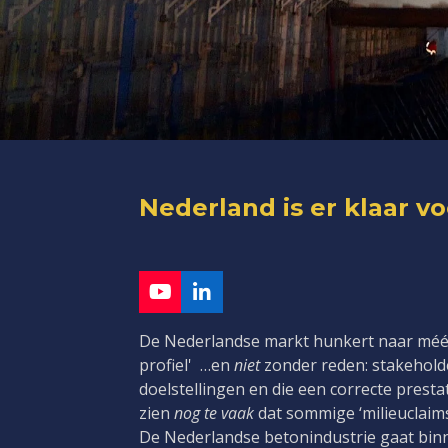
Nederland is er klaar vo
Y
L
o
i
u
n
De Nederlandse markt hunkert naar méér
T
k
profiel' …en
niet
zonder reden: stakeholde
u
e
doelstellingen en die een correcte presta
b
d
zien
nog te vaak
dat sommige ‘milieuclaims
e
I
n
De Nederlandse betonindustrie gaat bi