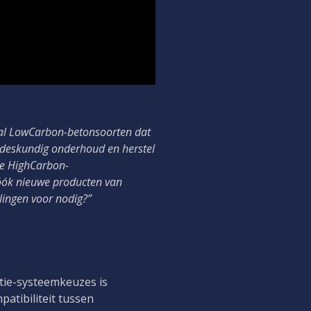
tal LowCarbon-betonsoorten dat
l deskundig onderhoud en herstel
le HighCarbon-
 óók nieuwe producten van
ingen voor nodig?”
atie-systeemkeuzes is
patibiliteit tussen