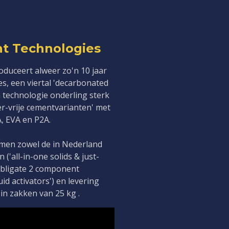
t Technologies
oduceert alweer zo'n 10 jaar
es, een viertal 'decarbonated
 technologie onderling sterk
ker-vrije cementvarianten' met
, EVA en P2A.
emen zowel de in Nederland
'all-in-one solids & just-
 obligate 2 component
id activators') en levering
 in zakken van 25 kg .