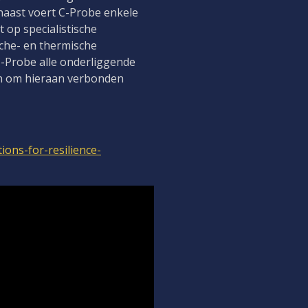
rnaast voert C-Probe enkele
 op specialistische
che- en thermische
C-Probe alle onderliggende
en om hieraan verbonden
ions-for-resilience-