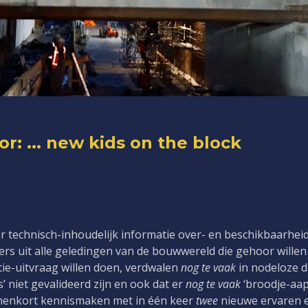
or: ... new kids on the block
 technisch-inhoudelijk informatie over- en beschikbaarhei
rs uit alle geledingen van de bouwwereld die gehoor willen
tie-uitvraag willen doen, verdwalen
nog te vaak
in nodeloze di
’ niet gevalideerd zijn en ook dat er
nog te vaak
‘broodje-aap
nnenkort kennismaken met in één keer
twee
nieuwe ervaren e